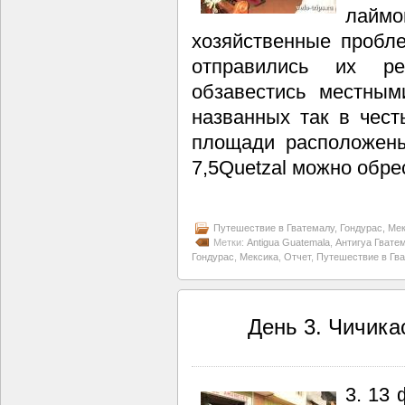
лаймо
хозяйственные пробл
отправились их ре
обзавестись местными
названных так в чест
площади расположены
7,5Quetzal можно обр
Путешествие в Гватемалу, Гондурас, Мек
Метки:
Antigua Guatemala
,
Антигуа Гвате
Гондурас
,
Мексика
,
Отчет
,
Путешествие в Гв
День 3. Чичикас
3. 13 