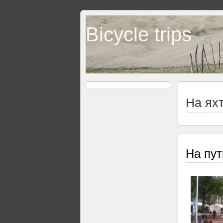
Bicycle trips
На ях
На пут