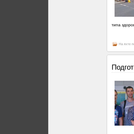
типа здоро
На яхте 
Подгот