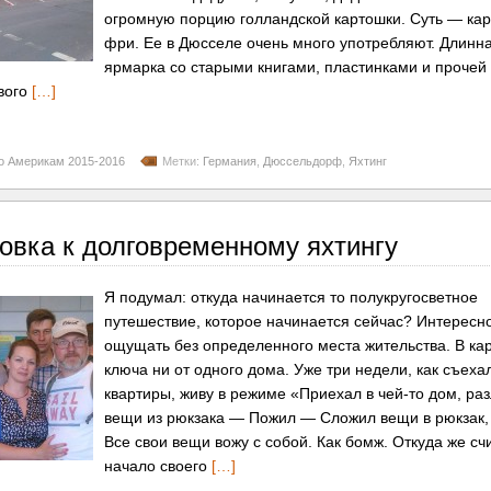
огромную порцию голландской картошки. Суть — ка
фри. Ее в Дюсселе очень много употребляют. Длинн
ярмарка со старыми книгами, пластинками и прочей
вого
[…]
по Америкам 2015-2016
Метки:
Германия
,
Дюссельдорф
,
Яхтинг
овка к долговременному яхтингу
Я подумал: откуда начинается то полукругосветное
путешествие, которое начинается сейчас? Интересн
ощущать без определенного места жительства. В ка
ключа ни от одного дома. Уже три недели, как съеха
квартиры, живу в режиме «Приехал в чей-то дом, ра
вещи из рюкзака — Пожил — Сложил вещи в рюкзак,
Все свои вещи вожу с собой. Как бомж. Откуда же сч
начало своего
[…]