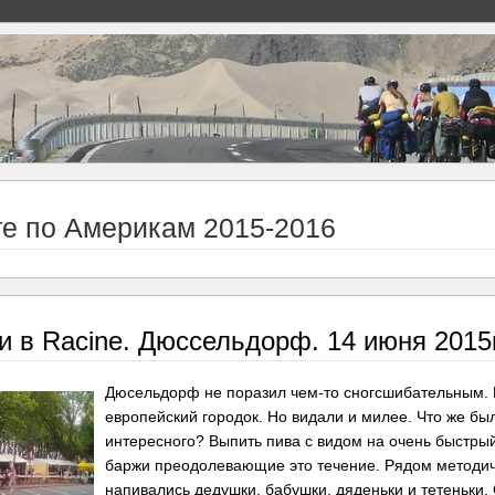
те по Америкам 2015-2016
и в Racine. Дюссельдорф. 14 июня 2015г
Дюсельдорф не поразил чем-то сногсшибательным.
европейский городок. Но видали и милее. Что же бы
интересного? Выпить пива с видом на очень быстры
баржи преодолевающие это течение. Рядом методи
напивались дедушки, бабушки, дяденьки и тетеньки.