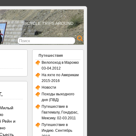
BICYCLE TRIPS AROUND…
Путешествия
Велопоход в Марокко
03-04.2012
На яхте по Америкам
2015-2016
Новости
.
Походы выходного
дня (ПВД)
Путешествие в
 Милый
Гватемалу, Гондурас,
ло
Мексику. 02-03.2011
й Рейн и
Путешествие в
чно
Индию. Сентябрь
 Съесть