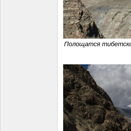
Полощатся тибетски