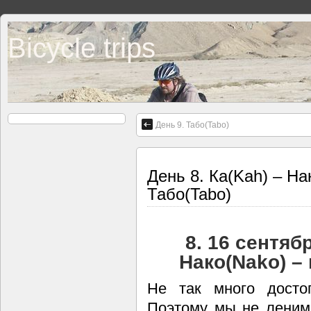
Bicycle trips
День 9. Табо(Tabo)
День 8. Ка(Kah) – На
Табо(Tabo)
8. 16 сентяб
Нако(Nako) – 
Не так много досто
Поэтому мы не ленимся