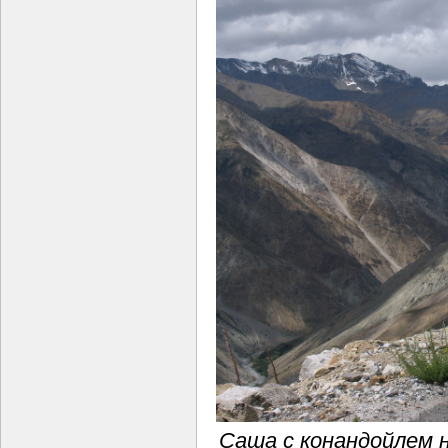
Саша с конандойлем н