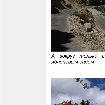
А вокруг только г
яблоневым садом