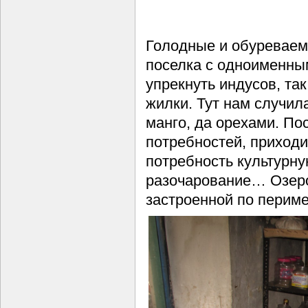
Голодные и обуреваем
поселка с одноименны
упрекнуть индусов, та
жилки. Тут нам случила
манго, да орехами. По
потребностей, приход
потребность культурну
разочарование… Озеро
застроенной по периме