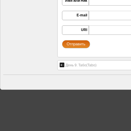
Имя или Ник
E-mail
URI
День 9. Табо(Tabo)