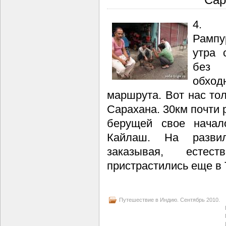
4. 
Рампу
утра 
без 
обхо
маршрута. Вот нас тол
Сарахана. 30км почти 
берущей свое начал
Кайлаш. На разви
заказывая, есте
пристрастились еще в
Путешествие в Индию. Сентябрь 2010.