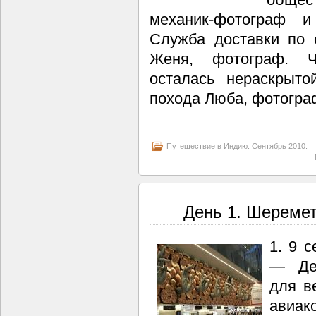
механик-фотограф и 
Служба доставки по с
Женя, фотограф. Че
осталась нераскрыт
похода Люба, фотограф
Путешествие в Индию. Сентябрь 2010.
День 1. Шеремет
1. 9 
— Дел
для в
авиа