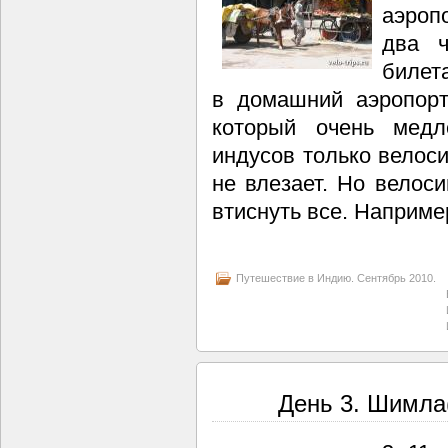
аэроп
два ч
билета
в домашний аэропорт
который очень медл
индусов только велос
не влезает. Но велос
втиснуть все. Наприме
Путешествие в Индию. Сентябрь 2010.
День 3. Шимла