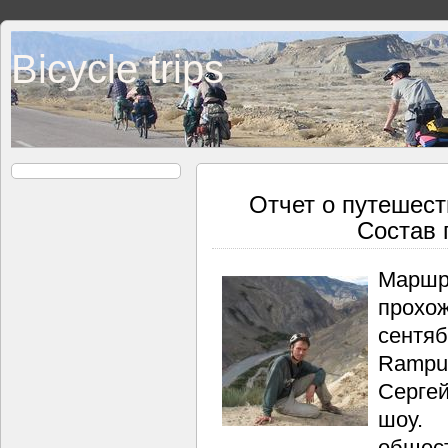
Bicycle trips
Отчет о путешест
Состав 
Марш
прохо
сентя
Rampur
Серге
шоу.
общест