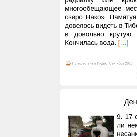
многообещающее мес
озеро Нако». Памятуя
довелось видеть в Тиб
в довольно крутую 
Кончилась вода.
[…]
Путешествие в Индию. Сентябрь 2010.
Ден
9. 17 
ли не
несан