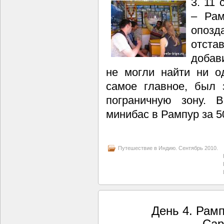
3. 11 
– Рам
опозд
отста
добав
не могли найти ни о
самое главное, был 
пограничную зону. 
минибас в Рампур за 5
Путешествие в Индию. Сентябрь 2010.
День 4. Рам
Сар