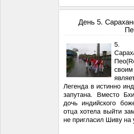
День 5. Сарахан(
Пе
5. 
Сарах
Пео(
свои
являет
Легенда в истинно инд
запутана. Вместо Бх
дочь индийского бож
отца хотела выйти за
не пригласил Шиву на