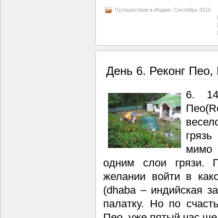
Путешествие в Индию. Сентябрь 2010.
День 6. Реконг Пео,
6. 1
Пео(R
весело
грязь
мимо 
одним слои грязи. 
желании войти в как
(dhaba – индийская з
палатку. Но по счаст
Пео, уже пятый час ш