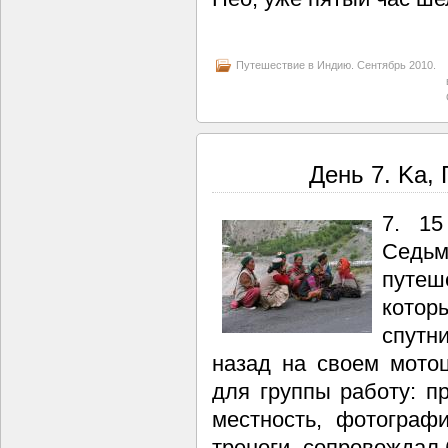
Путешествие в Индию. Сентябрь 2010.
День 7. Ka, 
7. 15
Седьм
путе
кото
спутн
назад на своем мото
для группы работу: п
местность, фотограф
треноги, сопровождал 