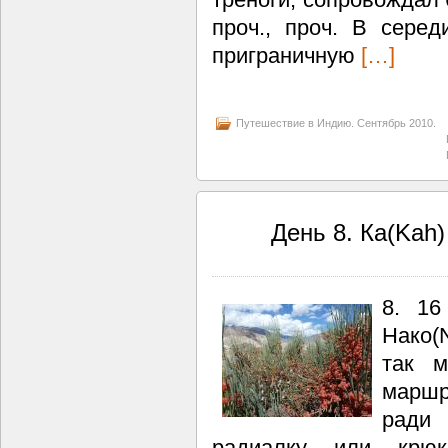
проч., проч. В сере
приграничную
[…]
Путешествие в Индию. Сентябрь 2010.
День 8. Ка(Kah)
8. 16
Нако(
так м
маршр
ради 
радиалку или крю