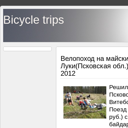
Bicycle trips
Велопоход на майски
Луки(Псковская обл.
2012
Решили
Псковс
Витебс
Поезд
руб.) 
байдар