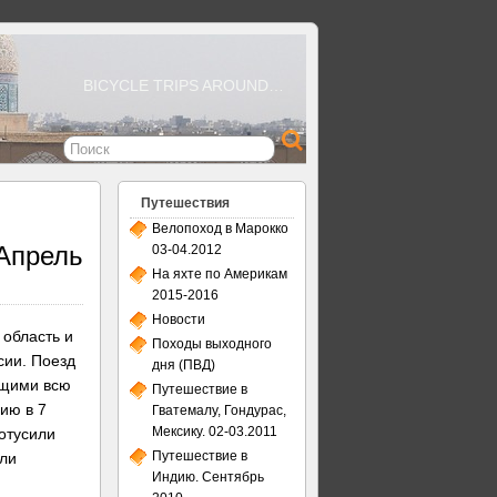
BICYCLE TRIPS AROUND…
Путешествия
Велопоход в Марокко
 Апрель
03-04.2012
На яхте по Америкам
2015-2016
Новости
 область и
Походы выходного
сии. Поезд
дня (ПВД)
ющими всю
Путешествие в
ию в 7
Гватемалу, Гондурас,
Мексику. 02-03.2011
потусили
Путешествие в
али
Индию. Сентябрь