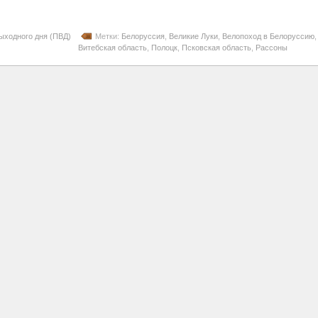
ыходного дня (ПВД)
Метки:
Белоруссия
,
Великие Луки
,
Велопоход в Белоруссию
,
Витебская область
,
Полоцк
,
Псковская область
,
Рассоны