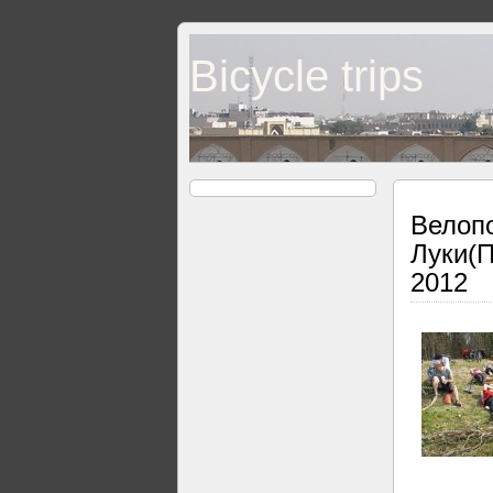
Bicycle trips
Велопо
Луки(П
2012