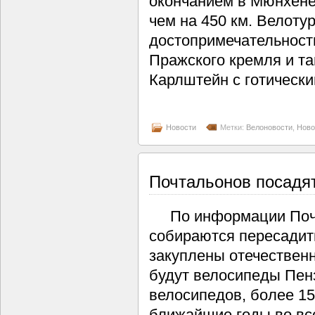
окончанием в Мюнхене
чем на 450 км. Велоту
достопримечательност
Пражского кремля и т
Карлштейн с готическ
Новости
Метки:
Велоновости
,
Ново
Почтальонов посадя
По информации Почты
собираются пересадит
закуплены отечественн
будут велосипеды Пен
велосипедов, более 15
ближайшие годы во вс