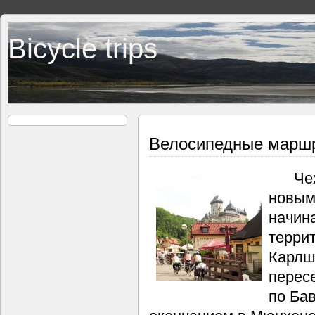
Bicycle trips
Велосипедные марш
Чехия
новым
начина
терри
Карлш
пересе
по Бав