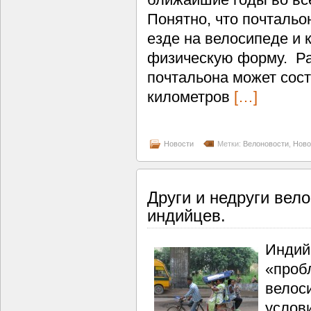
Понятно, что почтальо
езде на велосипеде и 
физическую форму. Ра
почтальона может сост
километров
[…]
Новости
Метки:
Велоновости
,
Ново
Други и недруги вел
индийцев.
Индий
«проб
велос
услов