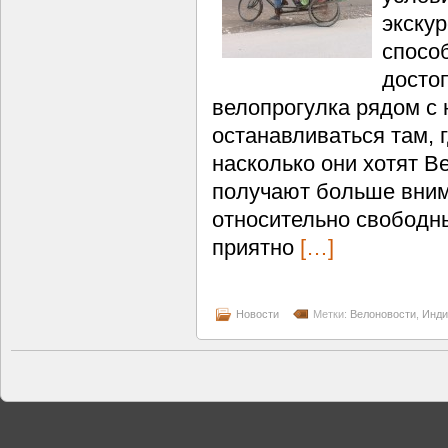
экскур
спосо
досто
велопрогулка рядом с 
останавливаться там, г
насколько они хотят В
получают больше вним
относительно свободны
приятно
[…]
Новости
Метки:
Велоновости
,
Инди